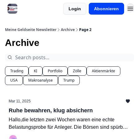
Login
Abonnieren
Meine Onlinekurse
Meine Geldseite Newsletter
Archive
Page 2
Archive
Trading
KI
Portfolio
Zölle
Aktienmärkte
USA
Makroanalyse
Trump
Mar 11, 2025
Ruhe bewahren, klug absichern
Hallo,die letzten zwei Wochen waren eine echte
Belastungsprobe für Anleger. Die Börsen sind spürbar
eingebrochen, und viele fragen sich: War es das schon,