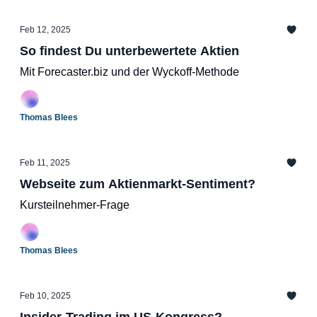
erfolgreich zu investieren. In diesem Sinne wünsche
ich Dir eine aufschlussreiche Lektüre!Herzliche
Feb 12, 2025
GrüßeThomas
So findest Du unterbewertete Aktien
Mit Forecaster.biz und der Wyckoff-Methode
Thomas Blees
Feb 11, 2025
Webseite zum Aktienmarkt-Sentiment?
Kursteilnehmer-Frage
Thomas Blees
Feb 10, 2025