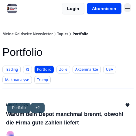
Login
Abonnieren
Meine Onlinekurse
Meine Geldseite Newsletter
Topics
Portfolio
Portfolio
Trading
KI
Portfolio
Zölle
Aktienmärkte
USA
Makroanalyse
Trump
Mar 06, 2026
Portfolio
+2
Warum dein Depot manchmal brennt, obwohl
die Firma gute Zahlen liefert