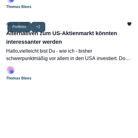
Thomas Blees
Aug 11, 2025
Portfolio
+2
Alternativen zum US-Aktienmarkt könnten
interessanter werden
Hallo,vielleicht bist Du - wie ich - bisher
schwerpunktmäßig vor allem in den USA investiert. Doch
es mehren sich die Anzeichen, dass man breiter
aufgestellt sein sollte, um bessere Renditen zu erzielen.
Thomas Blees
internationale Aktien überholen zunehmend die USA,
Schwellenländer starten durch und ein stiller Wandel
verändert, wie Unternehmen Geld an ihre Aktionäre
zurückgeben. Vom schwachen US-Dollar über die
Rückkehr der Emerging Markets bis hin zum Boom bei
Aktienrückkäufen – diese Trends könnten dein Portfolio in
den nächsten Jahren entscheidend prägen. Das zeigen
mehrere Studien und Analysen, auf die ich Dich heute