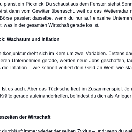
, du planst ein Picknick. Du schaust aus dem Fenster, siehst Son
irst dann vom Gewitter überrascht, weil du das Wetterradar n
 Börse passiert dasselbe, wenn du nur auf einzelne Unterne
t, was in der gesamten Wirtschaft gerade los ist.
k: Wachstum und Inflation
ltkonjunktur dreht sich im Kern um zwei Variablen. Erstens d
ieren Unternehmen gerade, werden neue Jobs geschaffen, läu
die Inflation – wie schnell verliert dein Geld an Wert, wie sta
l. Ist es auch. Aber das Tückische liegt im Zusammenspiel. Je
Kräfte gerade aufeinandertreffen, befindest du dich als Anleger i
.
eszeiten der Wirtschaft
t durchläuft immer wieder denselben Zyklus – und wenn du wei