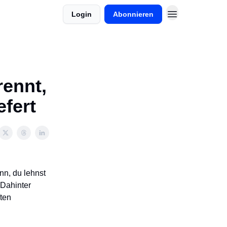
Login
Abonnieren
ennt,
efert
nn, du lehnst
 Dahinter
ften