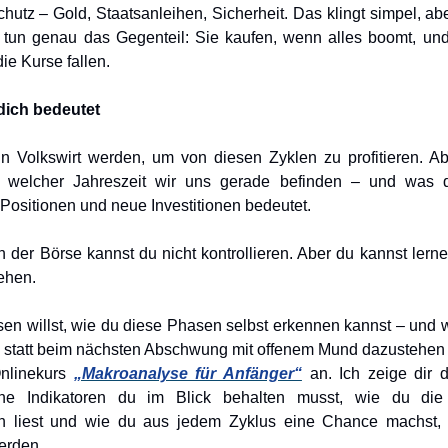
hutz – Gold, Staatsanleihen, Sicherheit. Das klingt simpel, ab
r tun genau das Gegenteil: Sie kaufen, wenn alles boomt, und
ie Kurse fallen.
dich bedeutet
n Volkswirt werden, um von diesen Zyklen zu profitieren. Abe
n welcher Jahreszeit wir uns gerade befinden – und was 
ositionen und neue Investitionen bedeutet.
 der Börse kannst du nicht kontrollieren. Aber du kannst lernen
ehen.
en willst, wie du diese Phasen selbst erkennen kannst – und w
, statt beim nächsten Abschwung mit offenem Mund dazustehen
Onlinekurs
„Makroanalyse für Anfänger“
an. Ich zeige dir do
lche Indikatoren du im Blick behalten musst, wie du die
n liest und wie du aus jedem Zyklus eine Chance machst, 
werden.