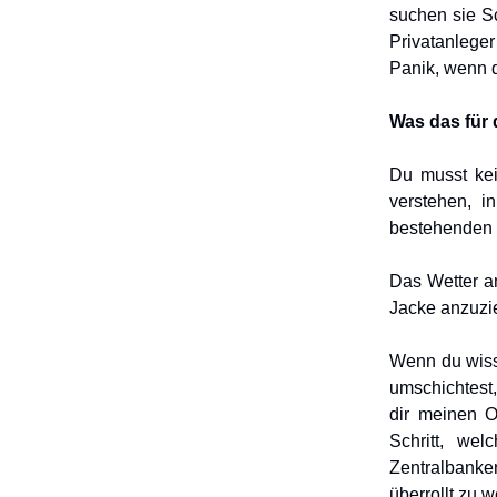
suchen sie Sc
Privatanlege
Panik, wenn d
Was das für 
Du musst kei
verstehen, i
bestehenden P
Das Wetter an
Jacke anzuzi
Wenn du wiss
umschichtest
dir meinen 
Schritt, we
Zentralbanke
überrollt zu 