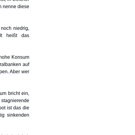
ch nenne diese
 noch niedrig,
lt heißt das
r hohe Konsum
tralbanken auf
ppen. Aber wer
um bricht ein,
 stagnierende
ot ist das die
tig sinkenden