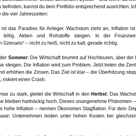
 befinden, kannst du dein Portfolio entsprechend ausrichten. I
die vier Jahreszeiten:
ist das Paradies für Anleger. Wachstum zieht an, Inflation ist
d billig. Aktien und Rohstoffe steigen. In der Finanzwe
Szenario“ – nicht zu heiß, nicht zu kalt, gerade richtig.
 der
Sommer
: Die Wirtschaft brummt auf Hochtouren, aber de
ise steigen. Die Inflation wird zum Problem. Jetzt treten die Zen
d erhöhen die Zinsen. Das Ziel ist klar – die Überhitzung sto
, riskiert einen Crash.
mse zu stark, gleitet die Wirtschaft in den
Herbst
: Das Wachst
ise bleiben hartnäckig hoch. Dieses unangenehme Phänomen –
us hohe Inflation – nennen Ökonomen Stagflation. Für dein Dep
ase: Unternehmen leiden unter hohen Kosten bei gleichzei