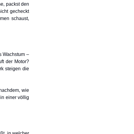
ne, packst den
icht gecheckt
hmen schaust,
as Wachstum –
ft der Motor?
rk steigen die
 nachdem, wie
n einer völlig
ßt, in welcher