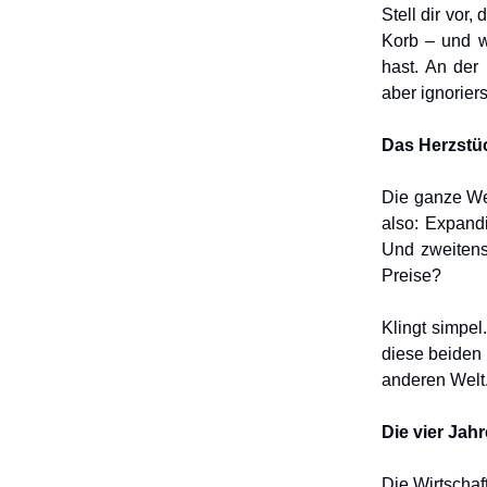
Stell dir vor
Korb – und w
hast. An der
aber ignoriers
Das Herzstüc
Die ganze We
also: Expand
Und zweitens 
Preise?
Klingt simpe
diese beiden 
anderen Welt
Die vier Jahr
Die Wirtschaf