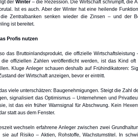
olgt der
Winter
– die Rezession. Die Wirtschaft schrumpft, die Ar
 brutal. Ist es auch. Aber der Winter hat eine heilende Funktion
h, die Zentralbanken senken wieder die Zinsen – und der 
ing ist bereitet.
as Profis nutzen
o das Bruttoinlandsprodukt, die offizielle Wirtschaftsleistung –
die offiziellen Zahlen veröffentlicht werden, ist das Kind of
llen. Kluge Anleger schauen deshalb auf Frühindikatoren: Sig
tand der Wirtschaft anzeigen, bevor er eintritt.
 das viele unterschätzen: Baugenehmigungen. Steigt die Zahl d
n, signalisiert das Optimismus – Unternehmen und Privatleut
 sie, ist das ein früher Warnsignal für Abschwung. Kein Hexen
dar statt aus dem Fenster.
eszeit wechseln erfahrene Anleger zwischen zwei Grundhaltun
 sie auf Risiko – Aktien, Rohstoffe, Wachstumstitel. In schwi