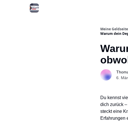
Meine Onlinekurse
Meine Geldseite
Warum dein Depo
Warum
obwoh
Thoma
6. Mä
Du kennst vi
dich zurück – 
steckt eine K
Erfahrungen 