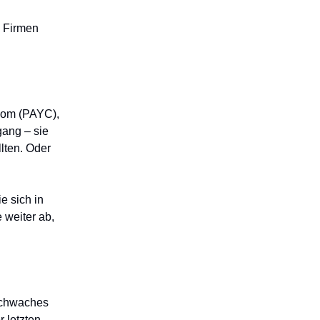
e Firmen
com (PAYC),
gang – sie
lten. Oder
e sich in
 weiter ab,
Schwaches
 letzten