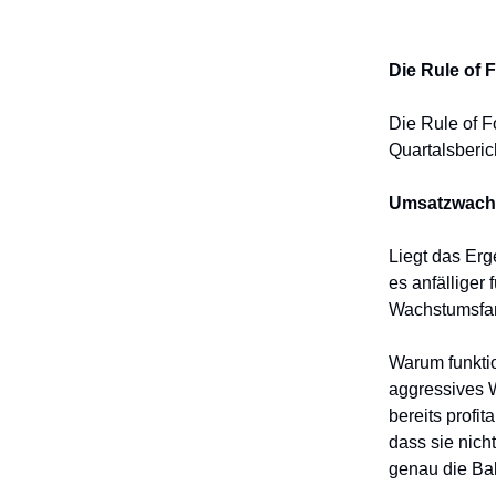
Die Rule of 
Die Rule of F
Quartalsberi
Umsatzwachs
Liegt das Erg
es anfälliger
Wachstumsfan
Warum funktio
aggressives W
bereits profi
dass sie nich
genau die Bala