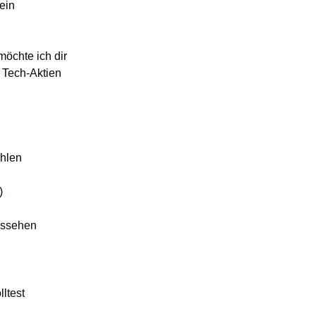
ein
öchte ich dir
e Tech-Aktien
ahlen
)
aussehen
ltest