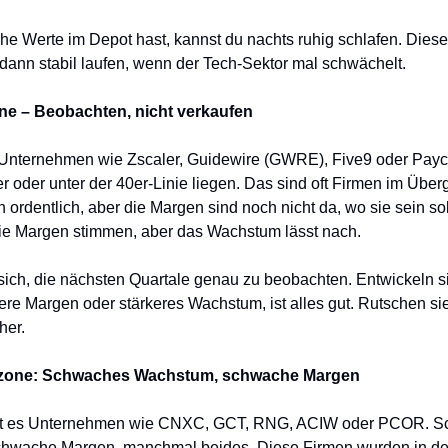
e Werte im Depot hast, kannst du nachts ruhig schlafen. Dies
ann stabil laufen, wenn der Tech-Sektor mal schwächelt.
ne – Beobachten, nicht verkaufen
 Unternehmen wie Zscaler, Guidewire (GWRE), Five9 oder Pay
r oder unter der 40er-Linie liegen. Das sind oft Firmen im Über
ordentlich, aber die Margen sind noch nicht da, wo sie sein sol
ie Margen stimmen, aber das Wachstum lässt nach.
 sich, die nächsten Quartale genau zu beobachten. Entwickeln si
re Margen oder stärkeres Wachstum, ist alles gut. Rutschen sie
her.
zone: Schwaches Wachstum, schwache Margen
bt es Unternehmen wie CNXC, GCT, RNG, ACIW oder PCOR. 
hwache Margen, manchmal beides. Diese Firmen wurden in der