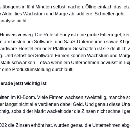
 übrigens in fünf Minuten selbst machen. Öffne einfach das letz
 Aktie, lies Wachstum und Marge ab, addiere. Schneller geht
nalyse nicht.
Hinweis vorweg: Die Rule of Forty ist eine grobe Filterregel, kein
iert am besten bei Software- und SaaS-Unternehmen sowie KI-g
ardware-Herstellern oder Plattform-Geschäften ist sie deutlich 
ig. Und selbst bei Software-Firmen können Wachstum und Marg
stark schwanken – etwa wenn ein Unternehmen bewusst in Ex
er eine Produktumstellung durchläuft.
rade jetzt wichtig ist
itten im KI-Boom. Viele Firmen wachsen zweistellig, manche s
Aber längst nicht alle verdienen dabei Geld. Und genau diese Un
chtig, sobald der Markt wackelt oder die Zinsen nicht schnell ge
022 die Zinsen erhöht hat, wurden genau die Unternehmen abges