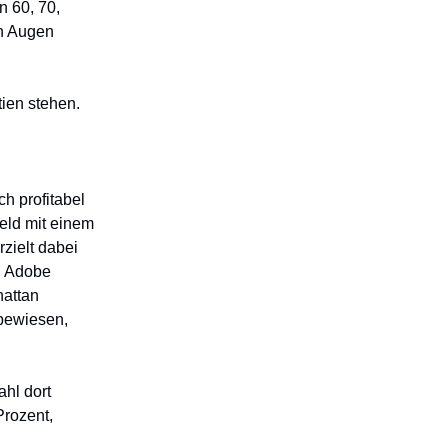
n 60, 70,
en Augen
tien stehen.
h profitabel
Feld mit einem
zielt dabei
ch Adobe
attan
bewiesen,
hl dort
Prozent,