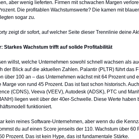
hen, aber wenig lieferten. Firmen mit schwachen Margen verlore
 Prozent. Die profitablen Wachstumswerte? Die kamen mit blau
legten sogar zu.
rty zeigt dir sofort, auf welcher Seite dieser Trennlinie deine Ak
 Starkes Wachstum trifft auf solide Profitabilität
en willst, welche Unternehmen sowohl schnell wachsen als auc
ch der Blick auf die aktuellen Zahlen. Palantir (PLTR) führt das 
on über 100 an – das Unternehmen wächst mit 64 Prozent und er
e Marge von rund 45 Prozent. Das ist fast schon historisch. Au
ence (CDNS), Veeva (VEEV), Autodesk (ADSK), PTC und Manh
MANH) liegen weit über der 40er-Schwelle. Diese Werte haben 
häftsmodell funktioniert.
ar kein reines Software-Unternehmen, aber wenn du die Kennza
ommst du auf einen Score jenseits der 110. Wachstum über 60 
0 Prozent. Das ist kein Hype, das ist fundamentale Stärke.