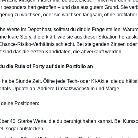
r besonders hart getroffen – und das aus gutem Grund. Sie ver
genug zu wachsen, oder sie wachsen langsam, ohne profitabel 
e Werte im Depot hast, solltest du dir die Frage stellen: Warum
eine klare Story, die erklärt, wie sie aus dieser Situation herau
s Chance-Risiko-Verhältnis schlecht. Bei steigenden Zinsen oder
tät sind das die ersten Kandidaten, die abverkauft werden.
u die Rule of Forty auf dein Portfolio an
 halbe Stunde Zeit. Öffne jede Tech- oder KI-Aktie, die du hältst
uartals-Update an. Addiere Umsatzwachstum und Marge.
 deine Positionen:
über 40: Starke Werte, die du beruhigt halten kannst. Bei Kurs
ell sogar aufstocken.