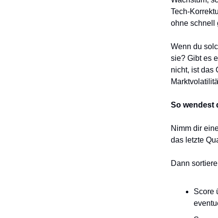
Tech-Korrektu
ohne schnell 
Wenn du solch
sie? Gibt es 
nicht, ist da
Marktvolatili
So wendest d
Nimm dir eine
das letzte Q
Dann sortiere
Score 
eventu