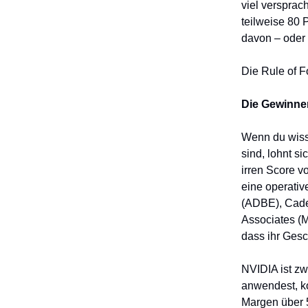
viel versprac
teilweise 80
davon – oder 
Die Rule of Fo
Die Gewinner:
Wenn du wiss
sind, lohnt si
irren Score v
eine operativ
(ADBE), Cad
Associates (
dass ihr Gesc
NVIDIA ist zw
anwendest, k
Margen über 5