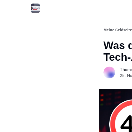
Meine Onlinekurse
Meine Geldseite
Was d
Tech-
Thoma
25. N