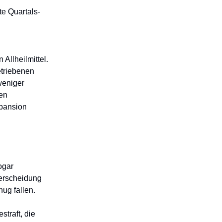
te Quartals-
 Allheilmittel.
etriebenen
weniger
en
pansion
ogar
terscheidung
nug fallen.
traft, die