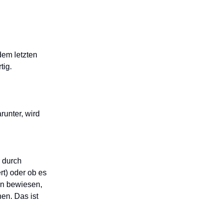
dem letzten
tig.
runter, wird
r durch
rt) oder ob es
en bewiesen,
en. Das ist