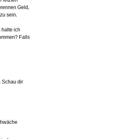
brennen Geld,
zu sein.
 halte ich
skommen? Falls
. Schau dir
schwäche