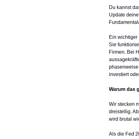
Du kannst das
Update deiner
Fundamentala
Ein wichtiger 
Sie funktion
Firmen. Bei H
aussagekräft
phasenweise 
investiert od
Warum das ge
Wir stecken m
dreistellig. 
wird brutal wi
Als die Fed 2