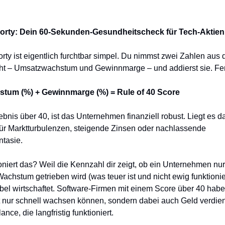
Forty: Dein 60-Sekunden-Gesundheitscheck für Tech-Aktien
orty ist eigentlich furchtbar simpel. Du nimmst zwei Zahlen aus 
cht – Umsatzwachstum und Gewinnmarge – und addierst sie. Fer
tum (%) + Gewinnmarge (%) = Rule of 40 Score
ebnis über 40, ist das Unternehmen finanziell robust. Liegt es da
 für Marktturbulenzen, steigende Zinsen oder nachlassende
tasie.
niert das? Weil die Kennzahl dir zeigt, ob ein Unternehmen nu
achstum getrieben wird (was teuer ist und nicht ewig funktionie
tabel wirtschaftet. Software-Firmen mit einem Score über 40 hab
t nur schnell wachsen können, sondern dabei auch Geld verdien
nce, die langfristig funktioniert.